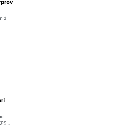
rprov
n di
ri
 (PS…