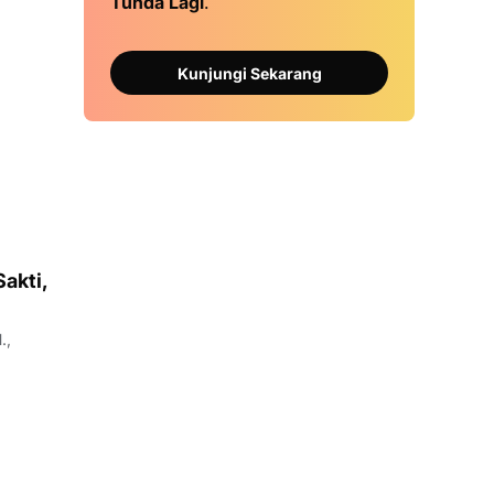
Tunda Lagi
.
Kunjungi Sekarang
akti,