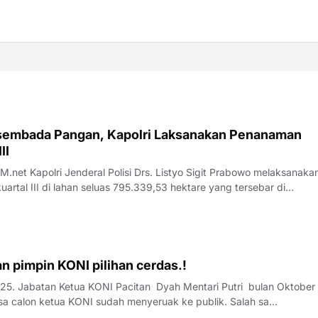
embada Pangan, Kapolri Laksanakan Penanaman
II
.net Kapolri Jenderal Polisi Drs. Listyo Sigit Prabowo melaksanaka
rtal III di lahan seluas 795.339,53 hektare yang tersebar di…
RUDI.O dijagokan pimpin KONI pilihan cerdas.!
025. Jabatan Ketua KONI Pacitan Dyah Mentari Putri bulan Oktober 
a calon ketua KONI sudah menyeruak ke publik. Salah sa…