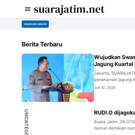
suarajatim.net
HEADLINE HARI INI
Berita Terbaru
POLRI
Wujudkan Swas
Jagung Kuartal I
Jakarta, SUARAJATIM
penanaman jagung kua
Juli 10, 2025
UNCATEGORIZED
Suara Jatim .09.07.
namun demikian burs