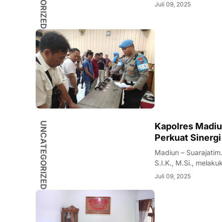
Juli 09, 2025
UNCATEGORIZED
Kapolres Madiu
Perkuat Sinerg
Madiun – Suarajatim.net Kapolres Madiun yang baru, AKBP Kemas Indra Nat
S.I.K., M.Si., melak
Juli 09, 2025