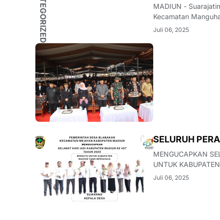
UNCATEGORIZED
MADIUN - Suarajatim.net Ribuan warga dari berbagai daerah memadati 
Kecamatan Manguhar
Juli 06, 2025
MADIUN
SELURUH PERA
MENGUCAPKAN SELA
UNTUK KABUPATEN
Juli 06, 2025