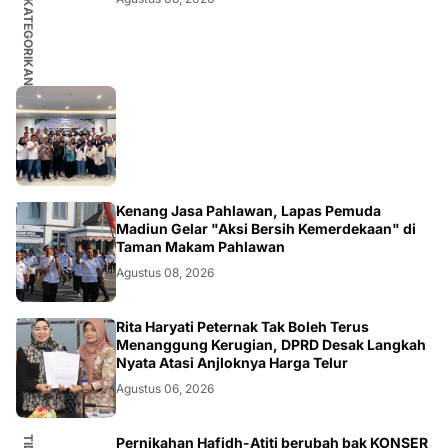
TIDAK DIKATEGORIKAN
MADIUN
Kenang Jasa Pahlawan, Lapas Pemuda
Madiun Gelar "Aksi Bersih Kemerdekaan" di
Taman Makam Pahlawan
Agustus 08, 2026
MAGETAN
Rita Haryati Peternak Tak Boleh Terus
Menanggung Kerugian, DPRD Desak Langkah
Nyata Atasi Anjloknya Harga Telur
Agustus 06, 2026
Pernikahan Hafidh-Atiti berubah bak KONSER