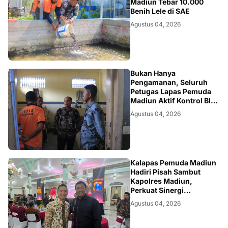
Madiun Tebar 10.000
Benih Lele di SAE
Agustus 04, 2026
MADIUN
Bukan Hanya
Pengamanan, Seluruh
Petugas Lapas Pemuda
Madiun Aktif Kontrol Blok
Hunian
Agustus 04, 2026
MADIUN
Kalapas Pemuda Madiun
Hadiri Pisah Sambut
Kapolres Madiun,
Perkuat Sinergi
Forkopimda untuk
Agustus 04, 2026
Menjaga Stabilitas
Daerah