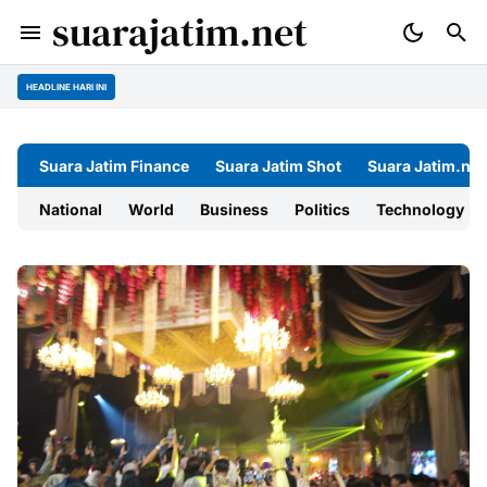
suarajatim.net
HEADLINE HARI INI
Suara Jatim Finance
Suara Jatim Shot
Suara Jatim.net
National
World
Business
Politics
Technology