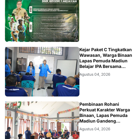
MADIUN
Kejar Paket C Tingkatkan
Wawasan, Warga Binaan
Lapas Pemuda Madiun
Belajar IPA Bersama
Mahasiswa UNIPMA
Agustus 04, 2026
MADIUN
Pembinaan Rohani
Perkuat Karakter Warga
Binaan, Lapas Pemuda
Madiun Gandeng
Yayasan Pondok Kasih
Agustus 04, 2026
dan Tim Kasih Anugerah
Surabaya