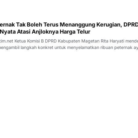
eternak Tak Boleh Terus Menanggung Kerugian, DPR
Nyata Atasi Anjloknya Harga Telur
im.net Ketua Komisi B DPRD Kabupaten Magetan Rita Haryati mend
mengambil langkah konkret untuk menyelamatkan ribuan peternak 
ak anjloknya harga telur. Menurutnya, kondisi tersebut tidak bisa
larut karena mengancam ke