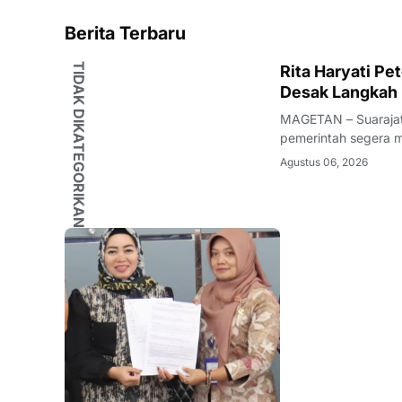
Berita Terbaru
TIDAK DIKATEGORIKAN
Rita Haryati P
Desak Langkah 
MAGETAN – Suarajat
pemerintah segera 
petelur yang terdamp
Agustus 06, 2026
dibiarkan berlarut-