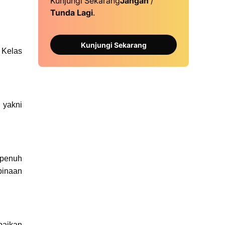
Kunjungi Sekarang
Jangan
/
Tunda Lagi
.
Kunjungi Sekarang
 Kelas
 yakni
 penuh
binaan
paikan