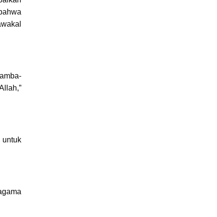
 bahwa
awakal
hamba-
Allah,”
 untuk
 agama