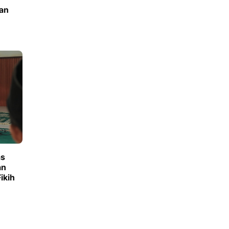
an
as
an
ikih