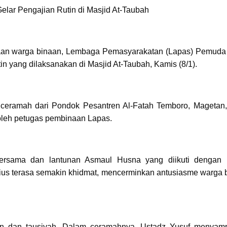
lar Pengajian Rutin di Masjid At-Taubah
aan warga binaan, Lembaga Pemasyarakatan (Lapas) Pemuda
in yang dilaksanakan di Masjid At-Taubah, Kamis (8/1).
nceramah dari Pondok Pesantren Al-Fatah Temboro, Magetan,
oleh petugas pembinaan Lapas.
ersama dan lantunan Asmaul Husna yang diikuti dengan
gius terasa semakin khidmat, mencerminkan antusiasme warga 
jian dan tausiyah. Dalam ceramahnya, Ustadz Yusuf menyam