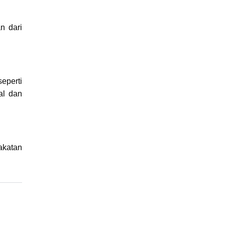
n dari
eperti
al dan
akatan