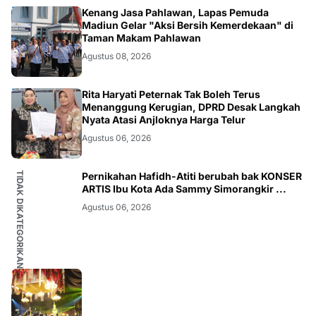
MADIUN
Kenang Jasa Pahlawan, Lapas Pemuda
Madiun Gelar "Aksi Bersih Kemerdekaan" di
Taman Makam Pahlawan
Agustus 08, 2026
MAGETAN
Rita Haryati Peternak Tak Boleh Terus
Menanggung Kerugian, DPRD Desak Langkah
Nyata Atasi Anjloknya Harga Telur
Agustus 06, 2026
TIDAK DIKATEGORIKAN
Pernikahan Hafidh-Atiti berubah bak KONSER
ARTIS Ibu Kota Ada Sammy Simorangkir ...
Agustus 06, 2026