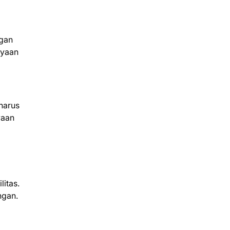
ngan
ayaan
harus
yaan
itas.
ngan.