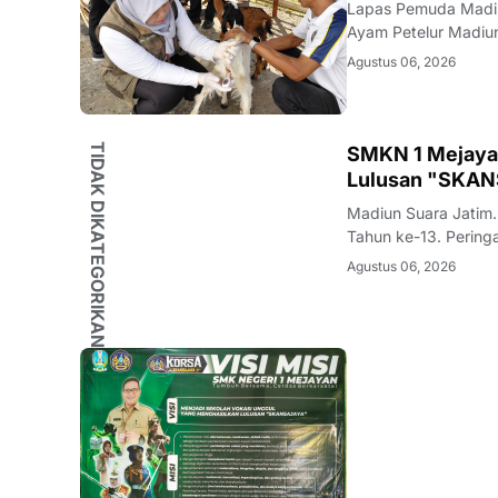
Lapas Pemuda Madiu
Ayam Petelur Madiun, – SUARAJATIM.net Lembaga Pemasyarakatan (Lapas) Pemuda Kelas IIA
Madiun terus menun
Agustus 06, 2026
kemandirian bagi Wa
TIDAK DIKATEGORIKAN
SMKN 1 Mejayan
Lulusan "SKA
Madiun Suara Jatim.
Tahun ke-13. Pering
merefleksikan perja
Agustus 06, 2026
Madiun.Dengan me