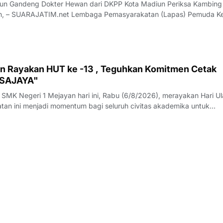
n Gandeng Dokter Hewan dari DKPP Kota Madiun Periksa Kambing
jukkan komitmennya dalam meningkatkan kualitas program pembin
rga Binaan melalui sektor p
 Rayakan HUT ke -13 , Teguhkan Komitmen Cetak
NSAJAYA"
 SMK Negeri 1 Mejayan hari ini, Rabu (6/8/2026), merayakan Hari U
atan ini menjadi momentum bagi seluruh civitas akademika untuk
lanan 13 tahun membangun pendidikan vokasi di Kabupaten
ngusung jargon *KORSA SKANSAJAYA* dan