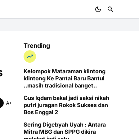
Trending
s
Kelompok Mataraman klintong
klintong Ke Pantai Baru Bantul
..masih tradisional banget..
Gus Iqdam bakal jadi saksi nikah
putri juragan Rokok Sukses dan
Bos Enggal 2
Sering Digebyah Uyah : Antara
Mitra MBG dan SPPG dikira
melekat jadi satu..