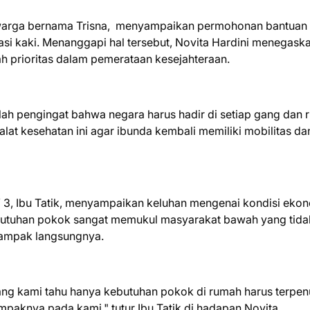
warga bernama Trisna, menyampaikan permohonan bantuan 
asi kaki. Menanggapi hal tersebut, Novita Hardini menegask
lah prioritas dalam pemerataan kesejahteraan.
alah pengingat bahwa negara harus hadir di setiap gang dan
t kesehatan ini agar ibunda kembali memiliki mobilitas da
 3, Ibu Tatik, menyampaikan keluhan mengenai kondisi eko
ebutuhan pokok sangat memukul masyarakat bawah yang tida
ampak langsungnya.
yang kami tahu hanya kebutuhan pokok di rumah harus terpen
mpaknya pada kami," tutur Ibu Tatik di hadapan Novita.