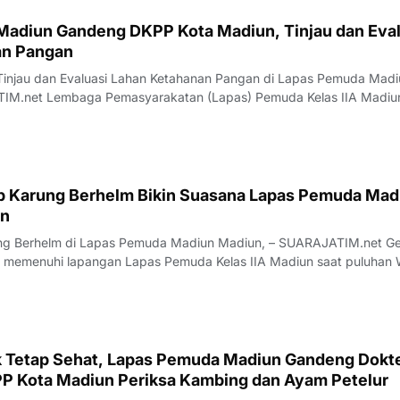
adiun Gandeng DKPP Kota Madiun, Tinjau dan Eval
an Pangan
Tinjau dan Evaluasi Lahan Ketahanan Pangan di Lapas Pemuda Madi
a Kelas IIA Madiun terus
dengan berbagai instansi, khususnya Dinas Ketahanan Pangan dan
ota Madiun, dalam mendukung
ap Karung Berhelm Bikin Suasana Lapas Pemuda Mad
an
di Lapas Pemuda Madiun Madiun, – SUARAJATIM.net Gelak
i memenuhi lapangan Lapas Pemuda Kelas IIA Madiun saat puluhan
tan (WBP) mengikuti lomba balap karung dalam rangka memeriahka
Kemerdekaan Republik I
k Tetap Sehat, Lapas Pemuda Madiun Gandeng Dokt
P Kota Madiun Periksa Kambing dan Ayam Petelur