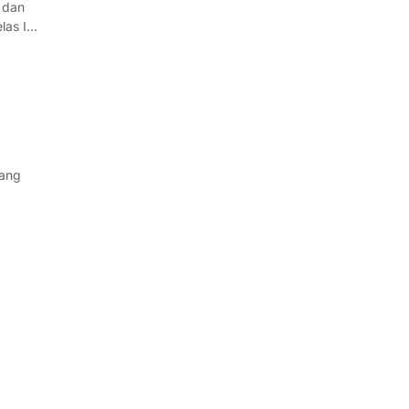
 dan
aan
lang