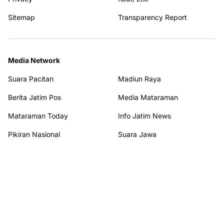
Sitemap
Transparency Report
Media Network
Suara Pacitan
Madiun Raya
Berita Jatim Pos
Media Mataraman
Mataraman Today
Info Jatim News
Pikiran Nasional
Suara Jawa
Suara Khatulistiwa
Spektakuler News
Kabarnya
Solo Raya
Nusantara Raya
Jendela Warta
Lintas Peristiwa
Redaksi Pagi