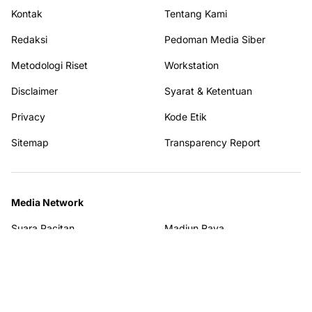
Kontak
Tentang Kami
Redaksi
Pedoman Media Siber
Metodologi Riset
Workstation
Disclaimer
Syarat & Ketentuan
Privacy
Kode Etik
Sitemap
Transparency Report
Media Network
Suara Pacitan
Madiun Raya
Berita Jatim Pos
Media Mataraman
Mataraman Today
Info Jatim News
Pikiran Nasional
Suara Jawa